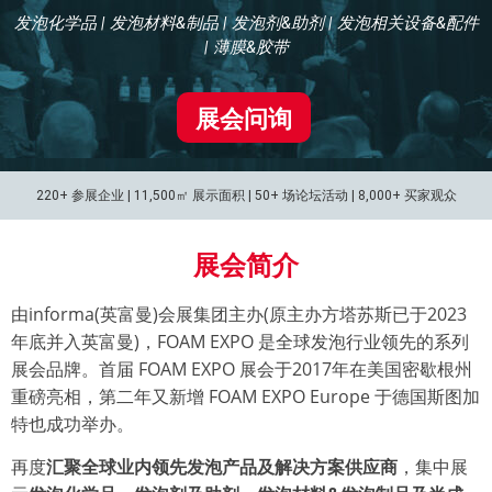
发泡化学品 | 发泡材料&制品 | 发泡剂&助剂 | 发泡相关设备&配件
| 薄膜&胶带
展会问询
220+ 参展企业 |
11,500㎡ 展示面积 | 50+ 场论坛活动 |
8,000+ 买家观众
展会简介
由informa(英富曼)会展集团主办(原主办方塔苏斯已于2023
年底并入英富曼)，FOAM EXPO 是全球发泡行业领先的系列
展会品牌。首届 FOAM EXPO 展会于2017年在美国密歇根州
重磅亮相，第二年又新增 FOAM EXPO Europe 于德国斯图加
特也成功举办。
再度
汇聚全球业内领先发泡产品及解决方案供应商
，集中展