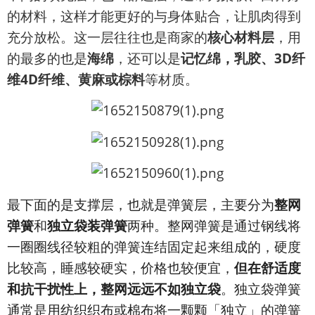
的材料，这样才能更好的与身体贴合，让肌肉得到
充分放松。这一层往往也是商家的
核心材料层
，用
的最多的也是
海绵
，还可以是
记忆绵，乳胶、3D纤
维4D纤维、黄麻或棕料
等材质。
最下面的是支撑层，也就是弹簧层，主要分为
整网
弹簧
和
独立袋装弹簧
两种。整网弹簧是通过钢线将
一圈圈线径较粗的弹簧连结固定起来组成的，硬度
比较高，睡感较硬实，价格也较便宜，
但在舒适度
和抗干扰性上，整网远远不如独立袋
。独立袋弹簧
通常是用纺织织布或棉布将一颗颗「独立」的弹簧