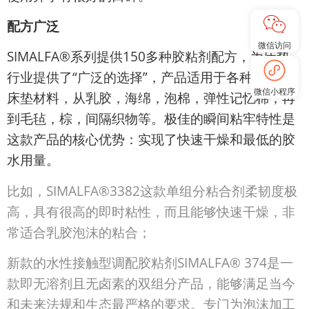
配方广泛
微信访问
SIMALFA®系列提供150多种胶粘剂配方，为床垫
行业提供了“广泛的选择”，产品适用于各种不同的
微信小程序
床垫材料，从乳胶，海绵，泡棉，弹性记忆棉，再
到毛毡，棕，间隔织物等。极佳的瞬间粘牢特性是
这款产品的核心优势：实现了快速干燥和最低的胶
水用量。
比如，SIMALFA®3382这款单组分粘合剂柔韧度极
高，具有很高的即时粘性，而且能够快速干燥，非
常适合乳胶泡沫的粘合；
新款的水性接触型调配胶粘剂SIMALFA® 374是一
款即无溶剂且无卤素的双组分产品，能够满足当今
和未来法规和生态最严格的要求。专门为泡沫加工