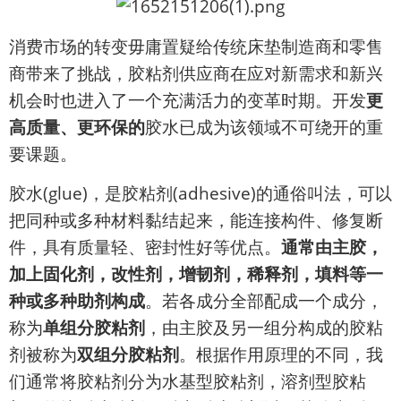
消费市场的转变毋庸置疑给传统床垫制造商和零售
商带来了挑战，胶粘剂供应商在应对新需求和新兴
机会时也进入了一个充满活力的变革时期。开发
更
高质量、更环保的
胶水已成为该领域不可绕开的重
要课题。
胶水(glue)，是胶粘剂(adhesive)的通俗叫法，可以
把同种或多种材料黏结起来，能连接构件、修复断
件，具有质量轻、密封性好等优点。
通常由主胶，
加上固化剂，改性剂，增韧剂，稀释剂，填料等一
种或多种助剂构成
。若各成分全部配成一个成分，
称为
单组分胶粘剂
，由主胶及另一组分构成的胶粘
剂被称为
双组分胶粘剂
。根据作用原理的不同，我
们通常将胶粘剂分为水基型胶粘剂，溶剂型胶粘