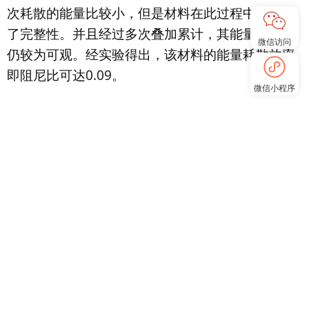
次耗散的能量比较小，但是材料在此过程中，保持
了完整性。并且经过多次叠加累计，其能量耗散量
微信访问
仍较为可观。经实验得出，该材料的能量耗散效率
即阻尼比可达0.09。
微信小程序
图7 陶瓷球增强铝基复合泡沫材料循环压缩应力-应
变曲线
工程领域的应用
陶瓷球复合泡沫铝超轻材料，在工程领域也有诸多
应用。其一方面是
作为结构材料，应用于
汽车工
业、航空航天、及建筑行业
中；另一方面，则是
作