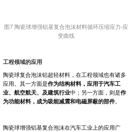
为功能材料，成为吸能减震和电磁屏蔽的部件
。
陶瓷球增强铝基复合泡沫在汽车工业上的应用广
泛，其中尤以在能量吸收及碰撞安全领域的应用为
先。在将陶瓷球以矩阵的方式植入金属基体中后，
可使该材料宏观表现呈现出各向同性，进而吸收各
个冲击方向的能量。与蜂窝结构相比，泡沫铝结构
具有更强的抵抗屈曲和断裂的能力。更重要的是，
复合泡沫铝结构的力学性能为各向同性，在加工制
造中可以制成曲面或者复杂的3D形状，这些都是蜂
窝材料不可比拟的。由于陶瓷球增强铝基复合泡沫
在压缩应力-应变曲线上有较宽的应力平台，可以在
应力几乎恒定不变的情况下通过变形持续吸收能
量，特别适合提升汽车碰撞的安全性能。再者，作