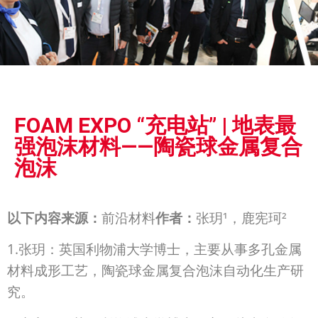
展会
FOAM EXPO “充电站” | 地表最
新闻
强泡沫材料——陶瓷球金属复合
泡沫
以下内容来源：
前沿材料
作者：
张玥¹，鹿宪珂²
1.张玥：英国利物浦大学博士，主要从事多孔金属
材料成形工艺，陶瓷球金属复合泡沫自动化生产研
究。